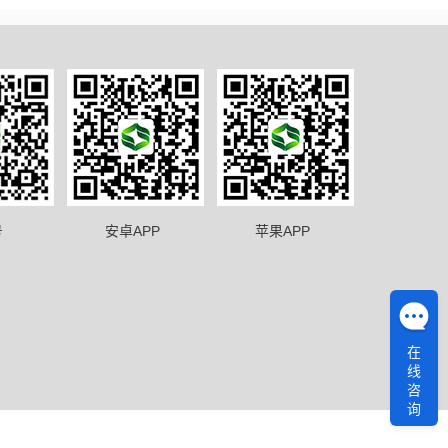
号
安卓APP
苹果APP
在
线
咨
询